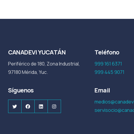
CANADEVI YUCATÁN
Teléfono
Periférico de 180, Zona Industrial,
999 161 6371
97180 Mérida, Yuc.
999 445 9071
Síguenos
Email
medios@canadevi
Twitter
Facebook
LinkedIn
Instagram
servisocio@canad